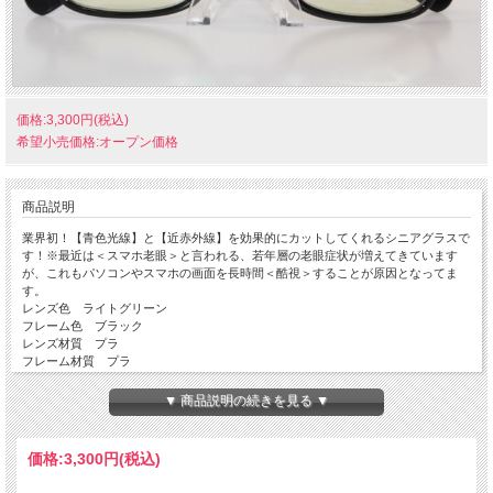
価格:3,300円(税込)
希望小売価格:オープン価格
商品説明
業界初！【青色光線】と【近赤外線】を効果的にカットしてくれるシニアグラスで
す！※最近は＜スマホ老眼＞と言われる、若年層の老眼症状が増えてきています
が、これもパソコンやスマホの画面を長時間＜酷視＞することが原因となってま
す。
レンズ色 ライトグリーン
フレーム色 ブラック
レンズ材質 プラ
フレーム材質 プラ
青色光線（380～500nm） 約４３％カット！（ＪＩＳ規格基準：約３５％カッ
ト）
▼ 商品説明の続きを見る ▼
近赤外線（780～1,000nm 約５４％カット！
紫外線（280～380nm） ９９％以上カット！
レンズサイズ 50mm
価格:
3,300円
(税込)