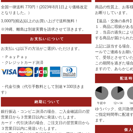
全国一律送料 770円！(2023年8月1日より価格改定
商品の性質上、お客
となりました。）
お断りしています。
3,000円(税込)以上のお買い上げで
送料無料！
【返品・交換の条件
１．商品に瑕疵があ
※沖縄、離島は別途実費を請求させて頂きます。
２．当店の過失によ
する商品が届けられ
お支払いについて
上記に該当する場合、
お支払いは以下の方法がご選択いただけます。
ールでご連絡をお願い
・ＰａｙＰａｙ
て、受領とさせてい
・クレジットカード決済
この期間を過ぎた場
ますので、あらかじ
配送時
・代金引換（代引手数料として別途￥330頂きま
す）
納期について
ゆうパック、佐川急
銀行振込・コンビニ決済の場合、ご入金確認日の翌
ご指定時間帯に配達
営業日から３営業日以内に発送いたします。
ます。
カード・代引決済の場合、ご注文日の翌営業日から
３営業日以内に発送いたします。
個人