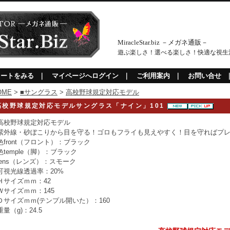
MiracleStar.biz －メガネ通販－
遊ぶ楽しさ！選べる楽しさ！快適な視生
カートをみる
｜
マイページへログイン
｜
ご利用案内
｜
お問い合せ
OME
>
■サングラス
>
高校野球規定対応モデル
高校野球規定対応モデルサングラス「ナイン」101
高校野球規定対応モデル
紫外線・砂ぼこりから目を守る！ゴロもフライも見えやすく！目を守ればプ
色front（フロント）：ブラック
色temple（脚）：ブラック
lens（レンズ）：スモーク
可視光線透過率：20%
Ｈサイズｍｍ：42
Ｗサイズｍｍ：145
Ｄサイズｍｍ(テンプル開いた）：160
重量（g)：24.5