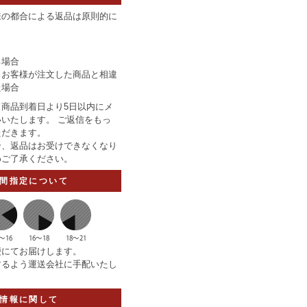
様の都合による返品は原則的に
】
る場合
りお客様が注文した商品と相違
た場合
商品到着日より5日以内にメ
いたします。 ご返信をもっ
ただきます。
合、返品はお受けできなくなり
めご了承ください。
間指定について
便にてお届けします。
するよう運送会社に手配いたし
情報に関して