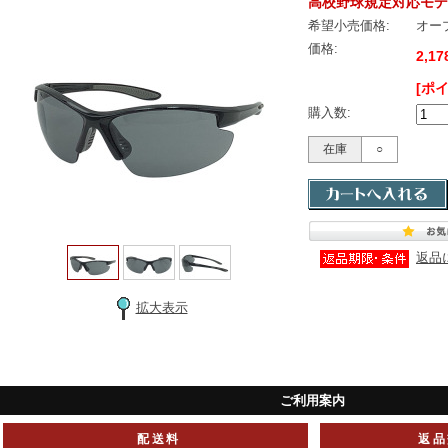
高校野球規定対応モデ
希望小売価格:
オー
価格:
2,1
[ポ
購入数:
在庫
○
返品
拡大表示
ご利用案内
配送料
返品