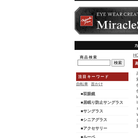
H
商品検索
注目キーワード
自転車
首かけ
■双眼鏡
■居眠り防止サングラス
■サングラス
■シニアグラス
■アクセサリー
■ルーペ