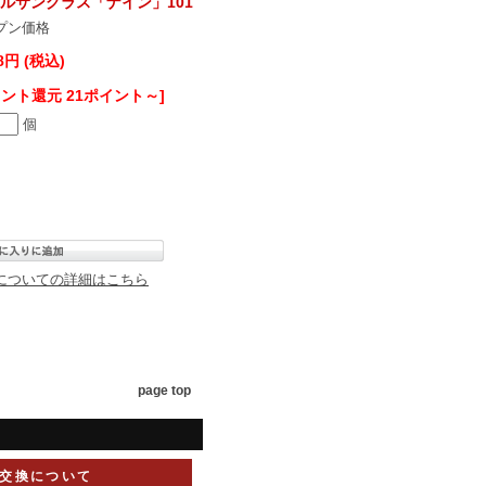
ルサングラス「ナイン」101
プン価格
78円 (税込)
イント還元 21ポイント～]
個
についての詳細はこちら
page top
交換について