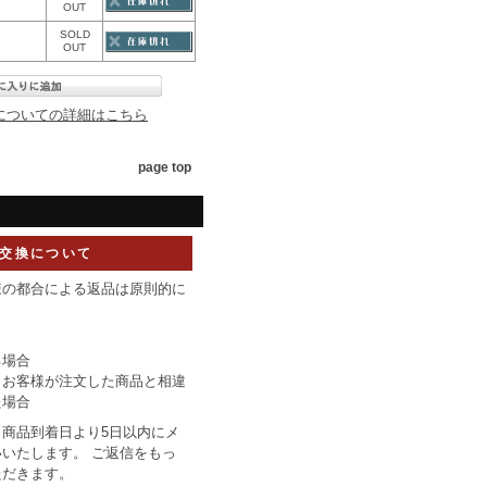
OUT
SOLD
OUT
についての詳細はこちら
page top
交換について
様の都合による返品は原則的に
】
る場合
りお客様が注文した商品と相違
た場合
商品到着日より5日以内にメ
いたします。 ご返信をもっ
ただきます。