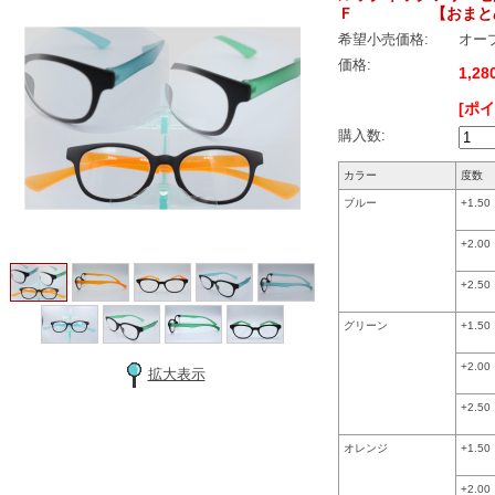
Ｆ 【おまとめ
希望小売価格:
オー
価格:
1,2
[ポ
購入数:
カラー
度数
ブルー
+1.50
+2.00
+2.50
グリーン
+1.50
+2.00
拡大表示
+2.50
オレンジ
+1.50
+2.00