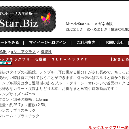
MiracleStar.biz －メガネ通販－
遊ぶ楽しさ！選べる楽しさ！快適な視生
カートをみる
｜
マイページへログイン
｜
ご利用案内
｜
お問い合せ
OME
>
■シニアグラス
>
機能性
ルックネックフリー老眼鏡 ＮＬＦ－４３０ＰＦ 【おまとめ
首掛けタイプの老眼鏡。テンプル（耳に掛かる部分）が少し長めで、ちょっ
使わない時は首に掛けておくことができます。引っ張ればスルリと首から抜
テンプル部分は少し透明感のあるブルー・グリーン・オレンジで首元のアク
お好きなカラー・度数よりどり３本、お得なまとめ割引対象商品です！
レンズサイズ：47mm
フロント部分の横幅：135mm
重量：約25.7ｇ（度数+2.50）
レンズ：プラスチック
フレーム：プラスチック
ルックネックフリー老