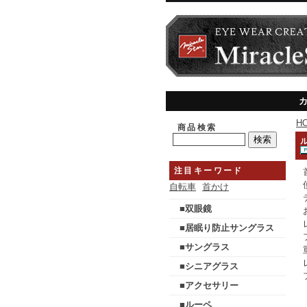
H
商品検索
注目キーワード
自転車
首かけ
■双眼鏡
■居眠り防止サングラス
■サングラス
■シニアグラス
■アクセサリー
■ルーペ