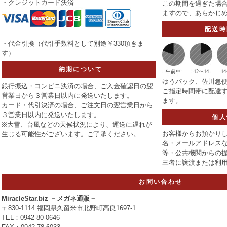
・クレジットカード決済
この期間を過ぎた場
ますので、あらかじ
配送時
・代金引換（代引手数料として別途￥330頂きま
す）
納期について
ゆうパック、佐川急
銀行振込・コンビニ決済の場合、ご入金確認日の翌
ご指定時間帯に配達
営業日から３営業日以内に発送いたします。
ます。
カード・代引決済の場合、ご注文日の翌営業日から
３営業日以内に発送いたします。
個人
※大雪、台風などの天候状況により、運送に遅れが
お客様からお預かりし
生じる可能性がございます。ご了承ください。
名・メールアドレスな
等・公共機関からの
三者に譲渡または利
お問い合わせ
MiracleStar.biz －メガネ通販－
〒830-1114 福岡県久留米市北野町高良1697-1
TEL：0942-80-0646