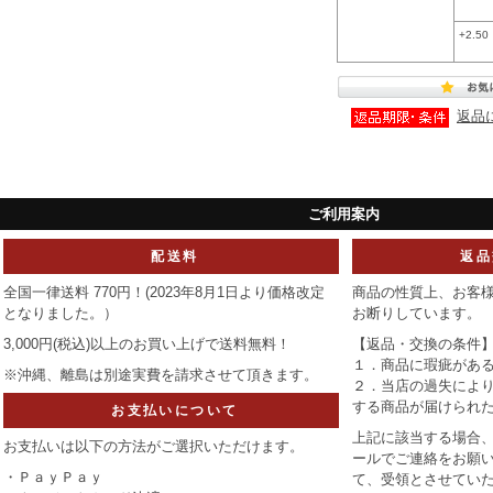
+2.50
返品
ご利用案内
配送料
返品
全国一律送料 770円！(2023年8月1日より価格改定
商品の性質上、お客
となりました。）
お断りしています。
3,000円(税込)以上のお買い上げで
送料無料！
【返品・交換の条件
１．商品に瑕疵があ
※沖縄、離島は別途実費を請求させて頂きます。
２．当店の過失によ
する商品が届けられ
お支払いについて
上記に該当する場合、
お支払いは以下の方法がご選択いただけます。
ールでご連絡をお願い
・ＰａｙＰａｙ
て、受領とさせてい