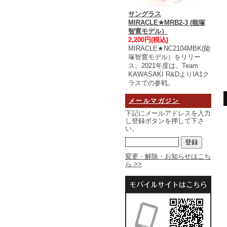
サングラス
MIRACLE★MRB2-3 (能塚
智寛モデル）
2,200円(税込)
MIRACLE★NC2104MBK(能
塚智寛モデル）をリリー
ス。2021年度は、Team
KAWASAKI R&DよりIA1ク
ラスでの参戦。
メールマガジン
下記にメールアドレスを入力
し登録ボタンを押して下さ
い。
変更・解除・お知らせはこち
ら >>