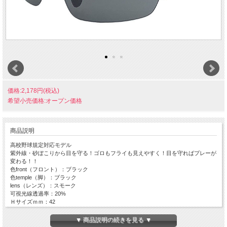
価格:2,178円(税込)
希望小売価格:オープン価格
商品説明
高校野球規定対応モデル
紫外線・砂ぼこりから目を守る！ゴロもフライも見えやすく！目を守ればプレーが
変わる！！
色front（フロント）：ブラック
色temple（脚）：ブラック
lens（レンズ）：スモーク
可視光線透過率：20%
Ｈサイズｍｍ：42
Ｗサイズｍｍ：145
Ｄサイズｍｍ(テンプル開いた）：160
▼ 商品説明の続きを見る ▼
重量（g)：33.1