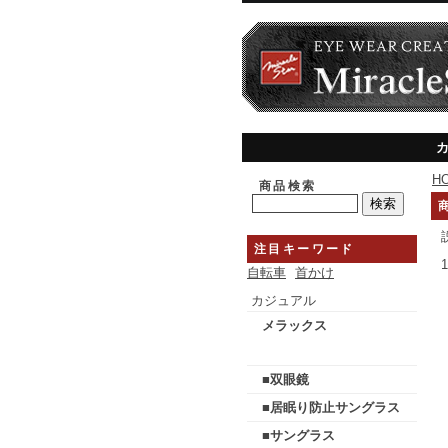
H
商品検索
注目キーワード
自転車
首かけ
カジュアル
メラックス
■双眼鏡
■居眠り防止サングラス
■サングラス