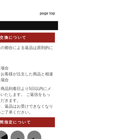
page top
交換について
様の都合による返品は原則的に
】
る場合
りお客様が注文した商品と相違
た場合
商品到着日より5日以内にメ
いたします。 ご返信をもっ
ただきます。
合、返品はお受けできなくなり
めご了承ください。
間指定について