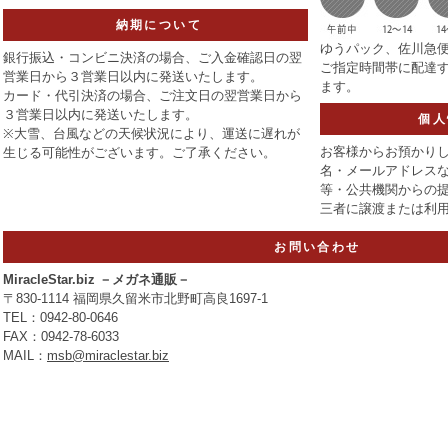
納期について
ゆうパック、佐川急
銀行振込・コンビニ決済の場合、ご入金確認日の翌
ご指定時間帯に配達
営業日から３営業日以内に発送いたします。
ます。
カード・代引決済の場合、ご注文日の翌営業日から
３営業日以内に発送いたします。
個人
※大雪、台風などの天候状況により、運送に遅れが
お客様からお預かりし
生じる可能性がございます。ご了承ください。
名・メールアドレスな
等・公共機関からの
三者に譲渡または利
お問い合わせ
MiracleStar.biz －メガネ通販－
〒830-1114 福岡県久留米市北野町高良1697-1
TEL：0942-80-0646
FAX：0942-78-6033
MAIL：
msb@miraclestar.biz