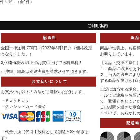
1件～1件 （全1件）
ご利用案内
配送料
返品
全国一律送料 770円！(2023年8月1日より価格改定
商品の性質上、お客
となりました。）
お断りしています。
3,000円(税込)以上のお買い上げで
送料無料！
【返品・交換の条件
１．商品に瑕疵があ
※沖縄、離島は別途実費を請求させて頂きます。
２．当店の過失によ
する商品が届けられ
お支払いについて
上記に該当する場合、
お支払いは以下の方法がご選択いただけます。
ールでご連絡をお願い
・ＰａｙＰａｙ
て、受領とさせてい
・クレジットカード決済
この期間を過ぎた場
ますので、あらかじ
配送時
・代金引換（代引手数料として別途￥330頂きま
す）