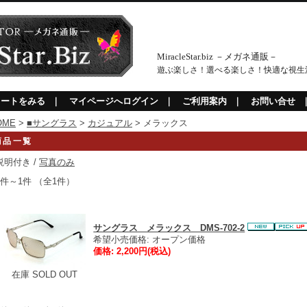
MiracleStar.biz －メガネ通販－
遊ぶ楽しさ！選べる楽しさ！快適な視生
カートをみる
｜
マイページへログイン
｜
ご利用案内
｜
お問い合せ
OME
>
■サングラス
>
カジュアル
> メラックス
商品一覧
説明付き /
写真のみ
1件～1件 （全1件）
サングラス メラックス DMS-702-2
希望小売価格: オープン価格
価格: 2,200円(税込)
在庫 SOLD OUT